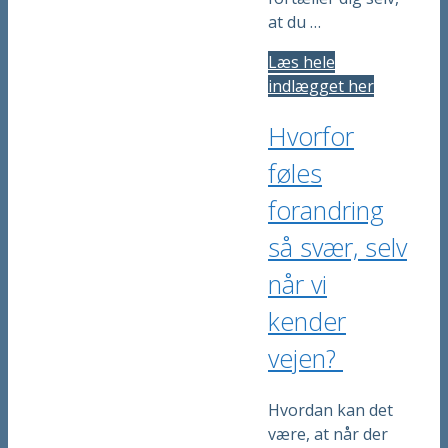
at du …
Læs hele
indlægget her
Hvorfor
føles
forandring
så svær, selv
når vi
kender
vejen?
Hvordan kan det
være, at når der