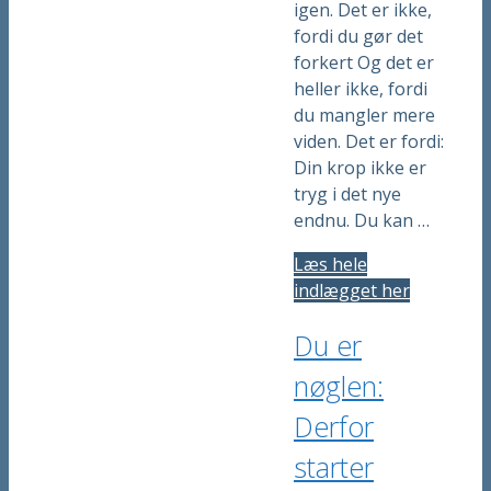
igen. Det er ikke,
fordi du gør det
forkert Og det er
heller ikke, fordi
du mangler mere
viden. Det er fordi:
Din krop ikke er
tryg i det nye
endnu. Du kan …
Læs hele
indlægget her
Du er
nøglen:
Derfor
starter