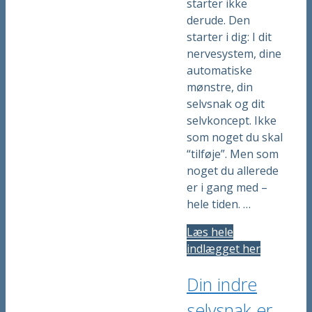
starter ikke
derude. Den
starter i dig: I dit
nervesystem, dine
automatiske
mønstre, din
selvsnak og dit
selvkoncept. Ikke
som noget du skal
“tilføje”. Men som
noget du allerede
er i gang med –
hele tiden. …
Læs hele
indlægget her
Din indre
selvsnak er