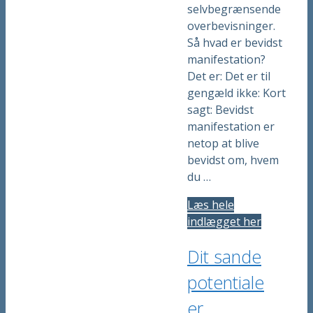
selvbegrænsende
overbevisninger.
Så hvad er bevidst
manifestation?
Det er: Det er til
gengæld ikke: Kort
sagt: Bevidst
manifestation er
netop at blive
bevidst om, hvem
du …
Læs hele
indlægget her
Dit sande
potentiale
er…