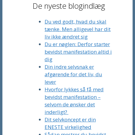
De nyeste blogindlæg
Du ved godt, hvad du skal
tænke. Men alligevel har dit
liv ikke ændret sig
Du er nøglen: Derfor starter
bevidst manifestation altid i
dig
Din indre selvsnak er
afgørende for det liv, du
lever
Hvorfor lykkes så få med
bevidst manifestation –
selvom de ønsker det
inderligt?
Dit selvkoncept er din
ENESTE virkelighed
Sådan mestrer du bevidst