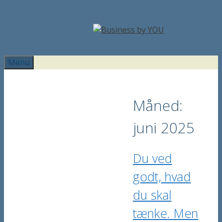
Hop
til
indhold
Menu
Måned:
juni 2025
Du ved
godt, hvad
du skal
tænke. Men