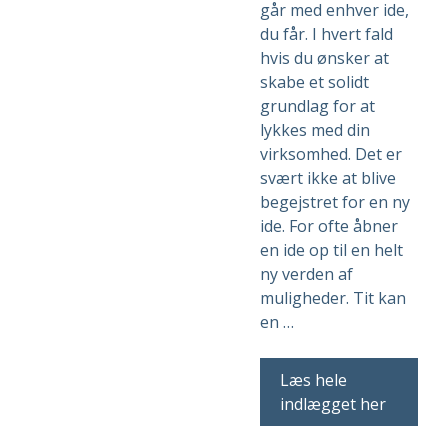
går med enhver ide,
du får. I hvert fald
hvis du ønsker at
skabe et solidt
grundlag for at
lykkes med din
virksomhed. Det er
svært ikke at blive
begejstret for en ny
ide. For ofte åbner
en ide op til en helt
ny verden af
muligheder. Tit kan
en …
Læs hele
indlægget her