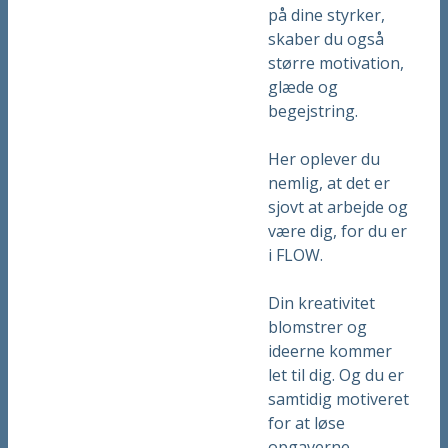
på dine styrker,
skaber du også
større motivation,
glæde og
begejstring.
Her oplever du
nemlig, at det er
sjovt at arbejde og
være dig, for du er
i FLOW.
Din kreativitet
blomstrer og
ideerne kommer
let til dig. Og du er
samtidig motiveret
for at løse
opgaverne.