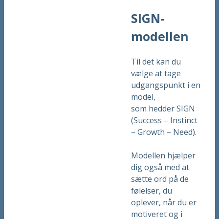
SIGN-
modellen
Til det kan du
vælge at tage
udgangspunkt i en
model,
som hedder SIGN
(Success – Instinct
– Growth – Need).
Modellen hjælper
dig også med at
sætte ord på de
følelser, du
oplever, når du er
motiveret og i