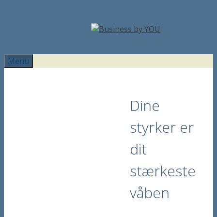
Hop
til
indhold
Menu
Dine
styrker er
dit
stærkeste
våben