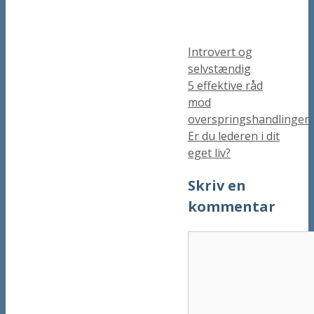
Kategorier
Introvert og
selvstændig
5 effektive råd
mod
overspringshandlinger
Er du lederen i dit
eget liv?
Skriv en
kommentar
Kommentar