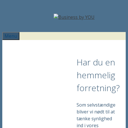
Hop
til
indhold
Menu
Har du en
hemmelig
forretning?
Som selvstændige
bliver vi nødt til at
tænke synlighed
ind i vores