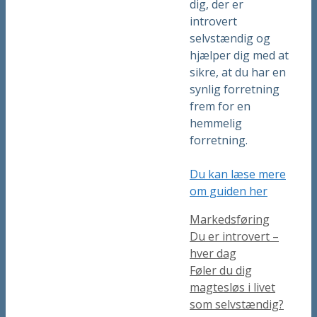
dig, der er
introvert
selvstændig og
hjælper dig med at
sikre, at du har en
synlig forretning
frem for en
hemmelig
forretning.
Du kan læse mere
om guiden her
Kategorier
Markedsføring
Du er introvert –
hver dag
Føler du dig
magtesløs i livet
som selvstændig?