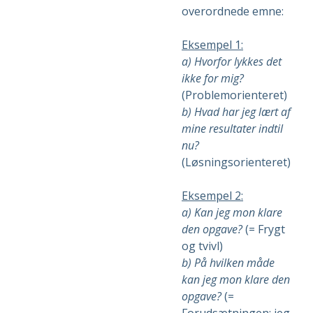
overordnede emne:
Eksempel 1:
a) Hvorfor lykkes det
ikke for mig?
(Problemorienteret)
b) Hvad har jeg lært af
mine resultater indtil
nu?
(Løsningsorienteret)
Eksempel 2:
a) Kan jeg mon klare
den opgave?
(= Frygt
og tvivl)
b) På hvilken måde
kan jeg mon klare den
opgave?
(=
Forudsætningen: jeg