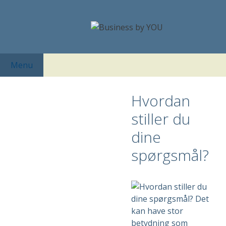
Hop
til
indhold
Menu
Hvordan
stiller du
dine
spørgsmål?