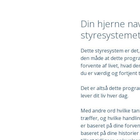
Din hjerne nav
styresysteme
Dette styresystem er det,
den måde at dette progr
forvente af livet, hvad d
du er værdig og fortjent t
Det er altså dette progra
lever dit liv hver dag.
Med andre ord hvilke tan
træffer, og hvilke handli
er baseret på dine forvent
baseret på dine historie