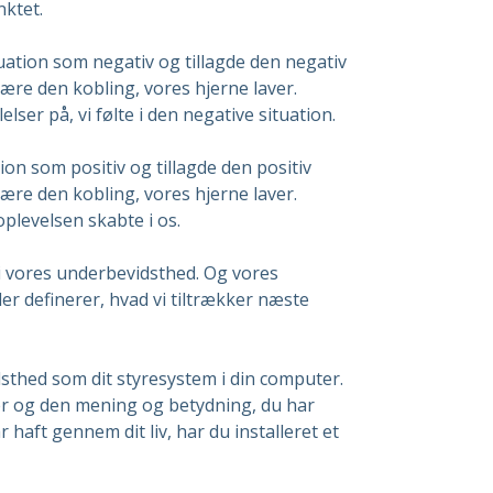
nktet.
tuation som negativ og tillagde den negativ
være den kobling, vores hjerne laver.
lelser på, vi følte i den negative situation.
ion som positiv og tillagde den positiv
være den kobling, vores hjerne laver.
 oplevelsen skabte i os.
t i vores underbevidsthed. Og vores
er definerer, hvad vi tiltrækker næste
sthed som dit styresystem i din computer.
er og den mening og betydning, du har
r haft gennem dit liv, har du installeret et