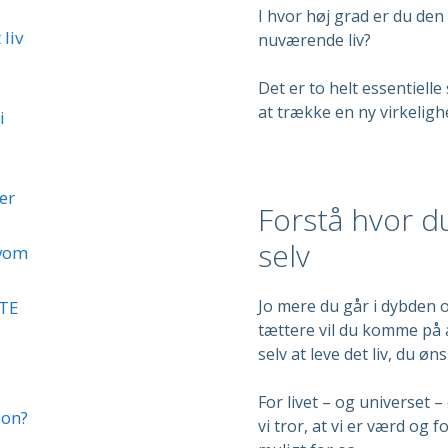
I hvor høj grad er du den
 liv
nuværende liv?
Det er to helt essentielle
at trække en ny virkelighed
i
er
Forstå hvor du
selv
lvom
Jo mere du går i dybden 
STE
tættere vil du komme på a
selv at leve det liv, du øns
For livet – og universet –
ion?
vi tror, at vi er værd og fo