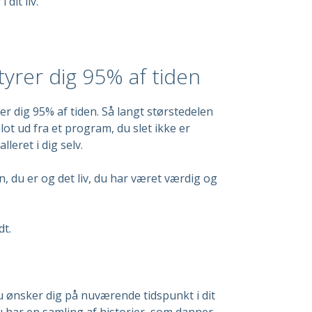
 dit liv.
tyrer dig 95% af tiden
r dig 95% af tiden. Så langt størstedelen
 blot ud fra et program, du slet ikke er
lleret i dig selv.
n, du er og det liv, du har været værdig og
dt.
du ønsker dig på nuværende tidspunkt i dit
t du har en samling af historier, som danner