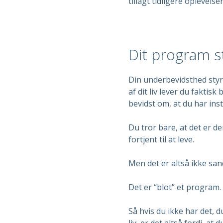
tillagt tidligere oplevelser i
Dit program s
Din underbevidsthed styre
af dit liv lever du faktisk
bevidst om, at du har insta
Du tror bare, at det er de
fortjent til at leve.
Men det er altså ikke san
Det er “blot” et program.
Så hvis du ikke har det, 
liv, er det altså fordi, a