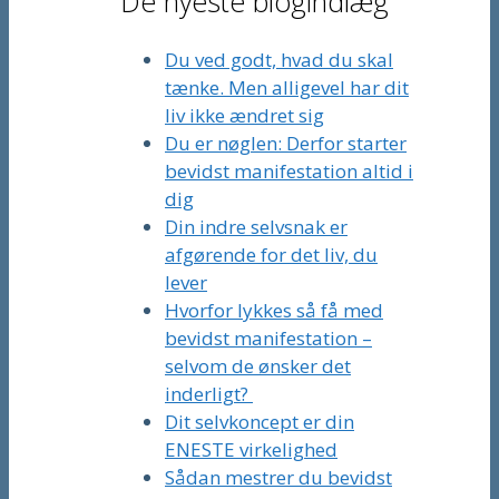
De nyeste blogindlæg
Du ved godt, hvad du skal
tænke. Men alligevel har dit
liv ikke ændret sig
Du er nøglen: Derfor starter
bevidst manifestation altid i
dig
Din indre selvsnak er
afgørende for det liv, du
lever
Hvorfor lykkes så få med
bevidst manifestation –
selvom de ønsker det
inderligt?
Dit selvkoncept er din
ENESTE virkelighed
Sådan mestrer du bevidst