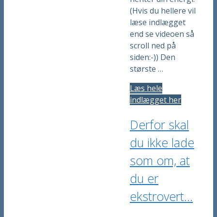
(Hvis du hellere vil
læse indlægget
end se videoen så
scroll ned på
siden:-)) Den
største …
Læs hele
indlægget her
Derfor skal
du ikke lade
som om, at
du er
ekstrovert…