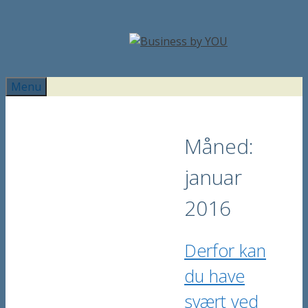
Hop
til
indhold
Menu
Måned:
januar
2016
Derfor kan
du have
svært ved