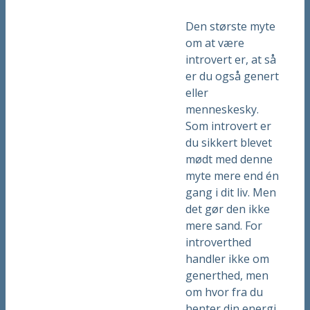
Den største myte
om at være
introvert er, at så
er du også genert
eller
menneskesky.
Som introvert er
du sikkert blevet
mødt med denne
myte mere end én
gang i dit liv. Men
det gør den ikke
mere sand. For
introverthed
handler ikke om
generthed, men
om hvor fra du
henter din energi.