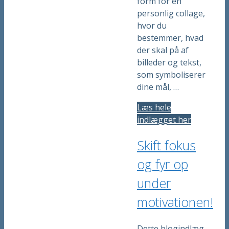
form for en
personlig collage,
hvor du
bestemmer, hvad
der skal på af
billeder og tekst,
som symboliserer
dine mål, …
Læs hele
indlægget her
Skift fokus
og fyr op
under
motivationen!
Dette blogindlæg