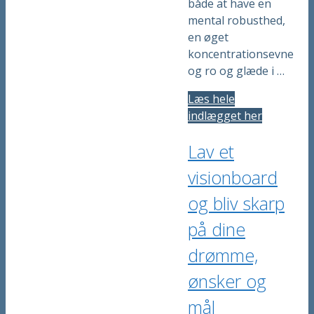
både at have en
mental robusthed,
en øget
koncentrationsevne
og ro og glæde i …
Læs hele
indlægget her
Lav et
visionboard
og bliv skarp
på dine
drømme,
ønsker og
mål