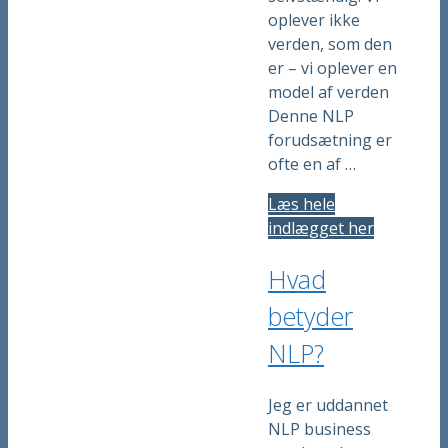
oplever ikke
verden, som den
er – vi oplever en
model af verden
Denne NLP
forudsætning er
ofte en af …
Læs hele
indlægget her
Hvad
betyder
NLP?
Jeg er uddannet
NLP business