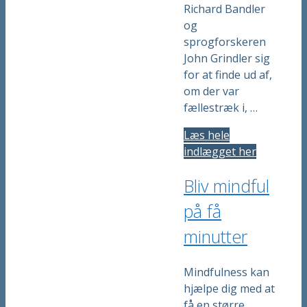
Richard Bandler
og
sprogforskeren
John Grindler sig
for at finde ud af,
om der var
fællestræk i, …
Læs hele
indlægget her
Bliv mindful
på få
minutter
Mindfulness kan
hjælpe dig med at
få en større