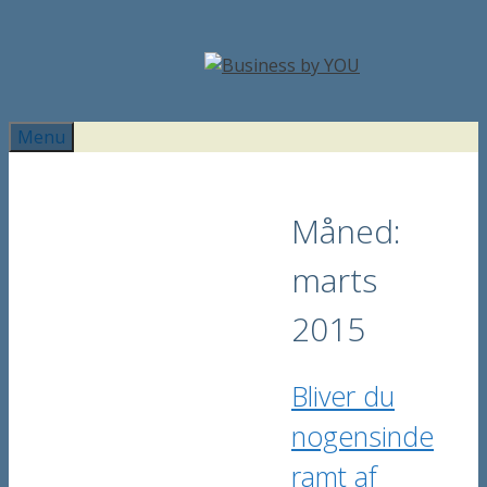
Hop
til
indhold
Menu
Måned:
marts
2015
Bliver du
nogensinde
ramt af