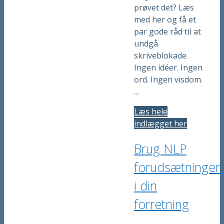
prøvet det? Læs
med her og få et
par gode råd til at
undgå
skriveblokade.
Ingen idéer. Ingen
ord. Ingen visdom.
…
Læs hele
indlægget her
Brug NLP
forudsætninger
i din
forretning