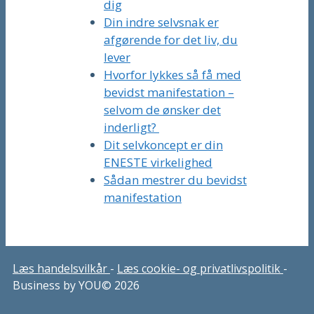
dig
Din indre selvsnak er
afgørende for det liv, du
lever
Hvorfor lykkes så få med
bevidst manifestation –
selvom de ønsker det
inderligt?
Dit selvkoncept er din
ENESTE virkelighed
Sådan mestrer du bevidst
manifestation
Læs handelsvilkår
-
Læs cookie- og privatlivspolitik
-
Business by YOU© 2026