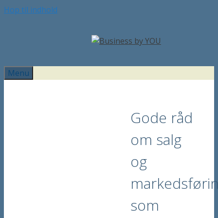
Hop til indhold
Menu
Gode råd
om salg
og
markedsføri
som