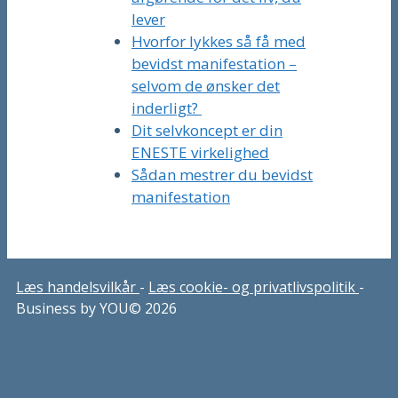
lever
Hvorfor lykkes så få med
bevidst manifestation –
selvom de ønsker det
inderligt?
Dit selvkoncept er din
ENESTE virkelighed
Sådan mestrer du bevidst
manifestation
Læs handelsvilkår
-
Læs cookie- og privatlivspolitik
-
Business by YOU© 2026