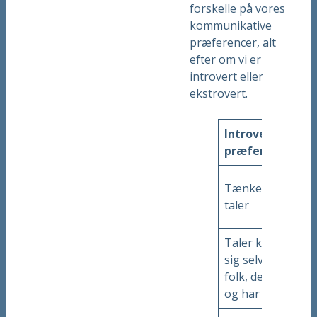
forskelle på vores
kommunikative
præferencer, alt
efter om vi er
introvert eller
ekstrovert.
Introverte
præferencer
Tænker, før de
taler
Taler kun om
sig selv med
folk, de kender
og har tillid til