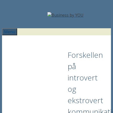
Hop
til
indhold
Menu
Forskellen
på
introvert
og
ekstrovert
kommunikati