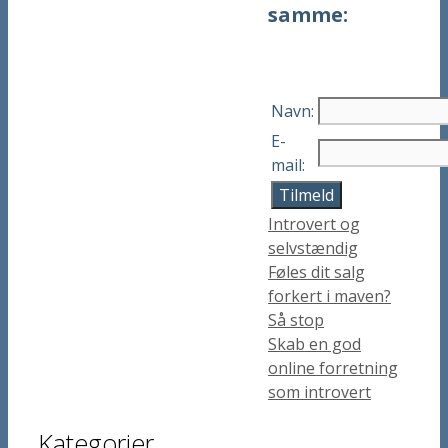
samme:
Navn:
E-
mail:
Tilmeld
Kategorier
Introvert og
selvstændig
Føles dit salg
forkert i maven?
Så stop
Skab en god
online forretning
som introvert
Kategorier