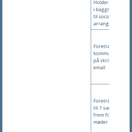
Holder sig ofte
i baggrunden
til sociale
arrangementer
Foretrækker at
kommunikere
på skrift og via
email
Foretrækker 1-
til-1 samtaler
frem for store
møder