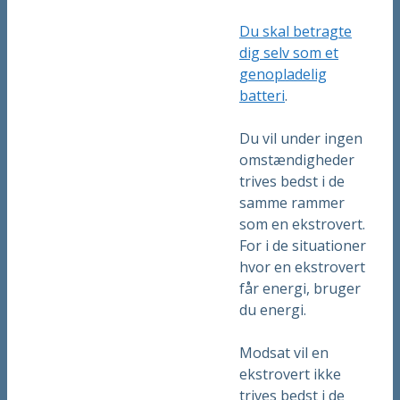
Du skal betragte
dig selv som et
genopladelig
batteri
.
Du vil under ingen
omstændigheder
trives bedst i de
samme rammer
som en ekstrovert.
For i de situationer
hvor en ekstrovert
får energi, bruger
du energi.
Modsat vil en
ekstrovert ikke
trives bedst i de