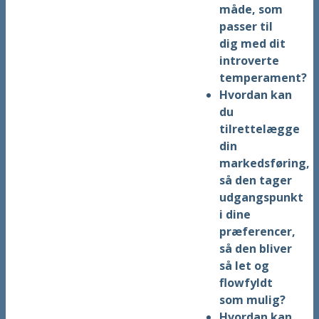
måde, som
passer til
dig med dit
introverte
temperament?
Hvordan kan
du
tilrettelægge
din
markedsføring,
så den tager
udgangspunkt
i dine
præferencer,
så den bliver
så let og
flowfyldt
som mulig?
Hvordan kan